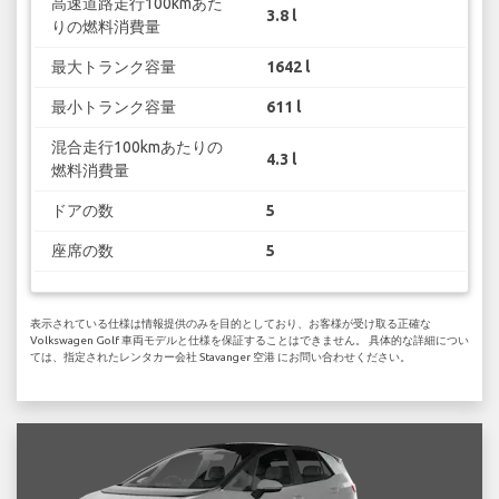
高速道路走行100kmあた
3.8 l
りの燃料消費量
最大トランク容量
1642 l
最小トランク容量
611 l
混合走行100kmあたりの
4.3 l
燃料消費量
ドアの数
5
座席の数
5
表示されている仕様は情報提供のみを目的としており、お客様が受け取る正確な
Volkswagen Golf 車両モデルと仕様を保証することはできません。 具体的な詳細につい
ては、指定されたレンタカー会社 Stavanger 空港 にお問い合わせください。