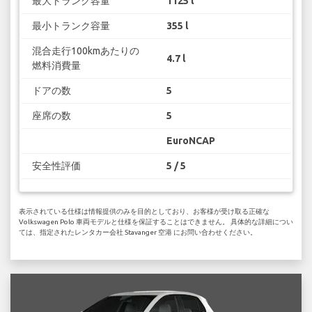
最大トランク容量
1125 l
最小トランク容量
355 l
混合走行100kmあたりの
4.7 l
燃料消費量
ドアの数
5
座席の数
5
EuroNCAP
安全性評価
5 / 5
表示されている仕様は情報提供のみを目的としており、お客様が受け取る正確な
Volkswagen Polo 車両モデルと仕様を保証することはできません。 具体的な詳細につい
ては、指定されたレンタカー会社 Stavanger 空港 にお問い合わせください。