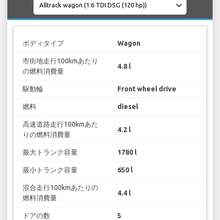
ボディタイプ
Wagon
市街地走行100kmあたり
4.8 l
の燃料消費量
駆動輪
Front wheel drive
燃料
diesel
高速道路走行100kmあた
4.2 l
りの燃料消費量
最大トランク容量
1780 l
最小トランク容量
650 l
混合走行100kmあたりの
4.4 l
燃料消費量
ドアの数
5