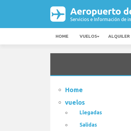
Aeropuerto d
Servicios e Información de i
HOME
VUELOS
ALQUILER
Home
vuelos
Llegadas
Salidas